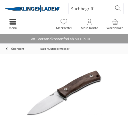
Menü
Merkzettel
Mein Konto
Warenkorb
Versandkostenfrei ab 50 € in DE
Übersicht
Jagd-/Outdoormesser