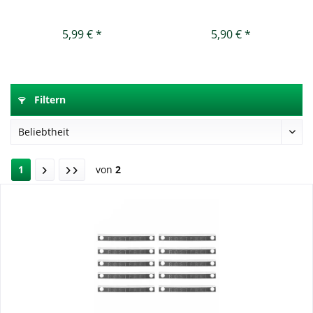
Sparschäler »Famos«
5,99 € *
5,90 € *
Filtern
1
von
2