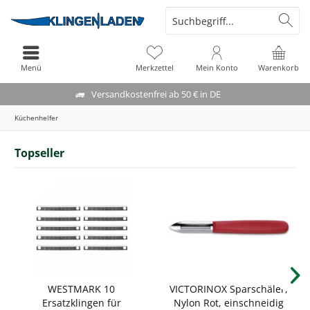
Menü
Merkzettel
Mein Konto
Warenkorb
Versandkostenfrei ab 50 € in DE
Küchenhelfer
Topseller
WESTMARK 10
VICTORINOX Sparschäler,
Ersatzklingen für
Nylon Rot, einschneidig