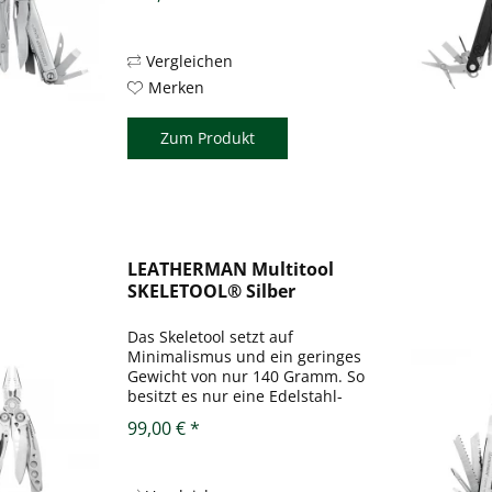
beim WAVE®+ können die
Klingen im geschlossenen
Zustand des Tools geöffnet
werden, was im Alltag die...
Vergleichen
Merken
Zum Produkt
LEATHERMAN Multitool
SKELETOOL® Silber
Das Skeletool setzt auf
Minimalismus und ein geringes
Gewicht von nur 140 Gramm. So
besitzt es nur eine Edelstahl-
Kombizange mit Bihalter,
99,00 € *
Befestigungsclip,
Karabinerhaken/Kapselheber
und eine Einhand-