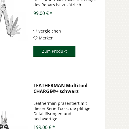
des Rebars ist zusätzlich
verstärkt und hat einen
99,00 € *
Drahtschneider mit
auswechselbaren Klingen. Das
Rebar bietet in einem kleinen
handlichen Format 17...
Vergleichen
Merken
Zum Produkt
LEATHERMAN Multitool
CHARGE®+ schwarz
Leatherman präsentiert mit
dieser Serie Tools, die pfiffige
Detaillösungen und
hochwertige
Materialausstattung aufweisen.
199,00 € *