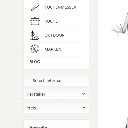
KÜCHENMESSER
KÜCHE
OUTDOOR
MARKEN
BLOG
Sofort lieferbar
Hersteller
Böker Plus
Preis
Leatherman
Victorinox
von
10,00 €
bis
349,00 €
Vorteile