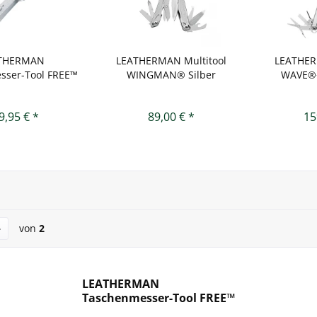
THERMAN
LEATHERMAN Multitool
LEATHER
sser-Tool FREE™
WINGMAN® Silber
WAVE®+
X Silver
9,95 € *
89,00 € *
15
von
2
LEATHERMAN
Taschenmesser-Tool FREE™
K4X Silver