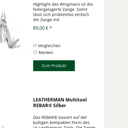
Highlight des Wingmans ist die
federgelagerte Zange. Somit
lässt sich problemlos einfach
die Zange mit
Federunterstützung öffnen.
89,00 € *
Insbesondere bei für kleinere
Hände ist dieses Tool perfekt
geeignet. Die Klinge kann von
Außen mit einer...
Vergleichen
Merken
Zum Produkt
LEATHERMAN Multitool
REBAR® Silber
Das REBAR® basiert auf der
kultigen kompakten Form des
Ur-Leatherman-Tools. Die Zange