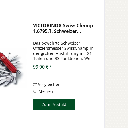
VICTORINOX Swiss Champ
1.6795.T, Schweizer...
Das bewährte Schweizer
Offiziersmesser SwissChamp in
der großen Ausführung mit 21
Teilen und 33 Funktionen. Wer
etwas möchte, das länger hält
99,00 € *
als das letzte Wahlversprechen
braucht dieses Schweizer
Offiziersmesser.
Selbstverständlich in...
Vergleichen
Merken
Zum Produkt