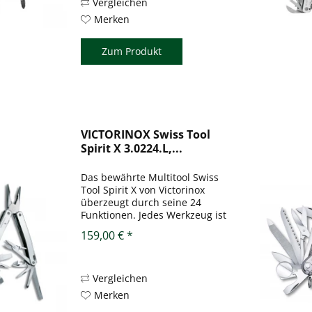
Messerklinge. Details: 01
Vergleichen
Spitzzange...
Merken
Zum Produkt
VICTORINOX Swiss Tool
Spirit X 3.0224.L,...
Das bewährte Multitool Swiss
Tool Spirit X von Victorinox
überzeugt durch seine 24
Funktionen. Jedes Werkzeug ist
feststellbar, die einzeln von
159,00 € *
außen zu öffnen sind. Das
erleichtert den schnellen Zugriff
zu den Werkzeugen. Inkl....
Vergleichen
Merken