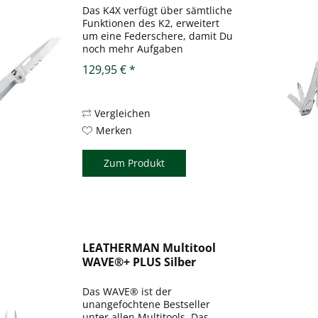
Das K4X verfügt über sämtliche
Funktionen des K2, erweitert
um eine Federschere, damit Du
noch mehr Aufgaben
bewältigen kannst. Anders als
129,95 € *
beim K4 kommt beim K4X eine
Kombiklinge zum Einsatz. Dank
der neuen einzigartigen
Magnet...
Vergleichen
Merken
Zum Produkt
LEATHERMAN Multitool
WAVE®+ PLUS Silber
Das WAVE® ist der
unangefochtene Bestseller
unter allen Multitools. Das