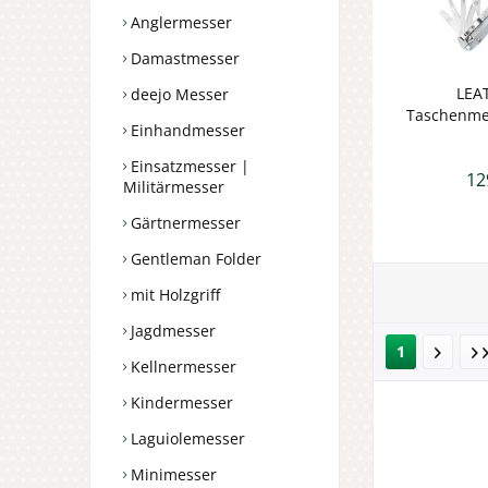
Anglermesser
Damastmesser
LEA
deejo Messer
Taschenme
Einhandmesser
K4
Einsatzmesser |
12
Militärmesser
Gärtnermesser
Gentleman Folder
mit Holzgriff
Jagdmesser
1
Kellnermesser
Kindermesser
Laguiolemesser
Minimesser