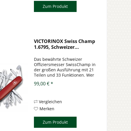
Zum Produkt
VICTORINOX Swiss Champ
1.6795, Schweizer...
Das bewährte Schweizer
Offiziersmesser SwissChamp in
der großen Ausführung mit 21
Teilen und 33 Funktionen. Wer
etwas möchte, das länger hält
99,00 € *
als das letzte Wahlversprechen
braucht dieses Schweizer
Offiziersmesser.
Selbstverständlich in...
Vergleichen
Merken
Zum Produkt