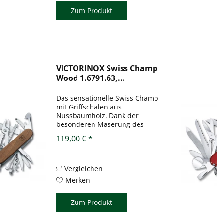
Zum Produkt
VICTORINOX Swiss Champ
Wood 1.6791.63,...
Das sensationelle Swiss Champ
mit Griffschalen aus
Nussbaumholz. Dank der
besonderen Maserung des
Holzes wird jedes Messer zum
119,00 € *
wahren Einzelstück. Mit knapp
30 Funktionen erfüllt es zudem
""fast"" alle Ansprüche, die...
Vergleichen
Merken
Zum Produkt