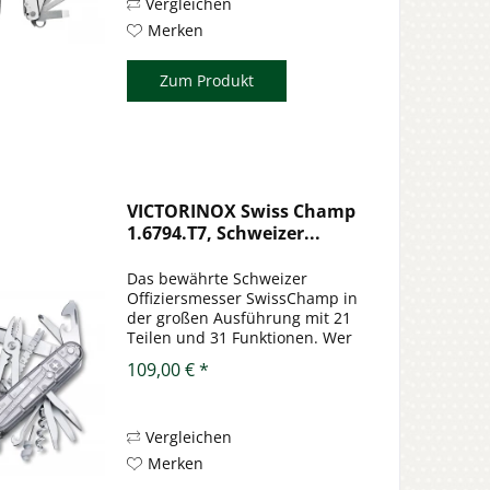
weit in enge...
Vergleichen
Merken
Zum Produkt
VICTORINOX Swiss Champ
1.6794.T7, Schweizer...
Das bewährte Schweizer
Offiziersmesser SwissChamp in
der großen Ausführung mit 21
Teilen und 31 Funktionen. Wer
etwas möchte, das länger hält
109,00 € *
als das letzte Wahlversprechen
braucht dieses Schweizer
Offiziersmesser.
Selbstverständlich in...
Vergleichen
Merken