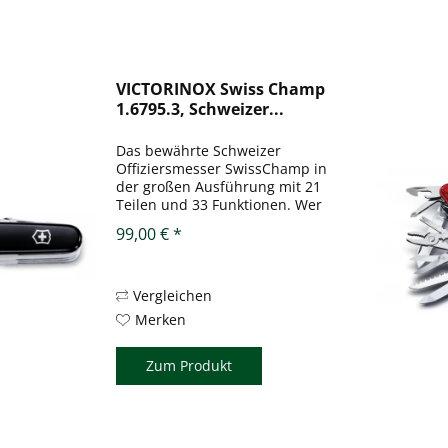
VICTORINOX Swiss Champ
1.6795.3, Schweizer...
Das bewährte Schweizer
Offiziersmesser SwissChamp in
der großen Ausführung mit 21
Teilen und 33 Funktionen. Wer
etwas möchte, das länger hält
99,00 € *
als das letzte Wahlversprechen
braucht dieses Schweizer
Offiziersmesser.
Selbstverständlich in...
Vergleichen
Merken
Zum Produkt