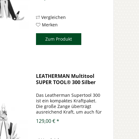
Für die Hauptklinge wird der
Hochleistungsstahl 154CM
verwendet. Die Griffschalen
sind aus harteloxiertem...
Vergleichen
Merken
Zum Produkt
LEATHERMAN Multitool
SUPER TOOL® 300 Silber
Das Leatherman Supertool 300
ist ein kompaktes Kraftpaket.
Die große Zange überträgt
ausreichend Kraft, um auch für
Problemfälle ein ausreichendes
129,00 € *
Drehmoment zu erzeugen.
Durch die abgeschrägten
oberen Enden kann die Zange