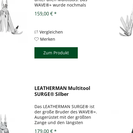
WAVE®+ wurde nochmals
verbessert und mit einer Zange
159,00 € *
mit Wechselklingen für den
Drahtschneider ausgestattet.
Alle 18 Tools lassen sich beim
Wave schnell und einfach...
Vergleichen
Merken
Zum Produkt
LEATHERMAN Multitool
SURGE® Silber
Das LEATHERMAN SURGE® ist
der große Bruder des WAVE®+.
Ausgerüstet mit der größten
Zange und den längsten
Schneideklingen. Wie auch
179,00 € *