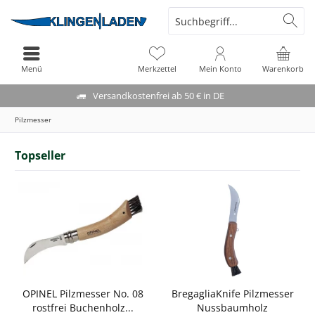
Menü
Merkzettel
Mein Konto
Warenkorb
Versandkostenfrei ab 50 € in DE
Pilzmesser
Topseller
OPINEL Pilzmesser No. 08
BregagliaKnife Pilzmesser
rostfrei Buchenholz...
Nussbaumholz