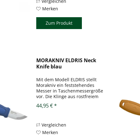
Fall kurz). Der...
Vergleichen
Merken
Zum Produkt
MORAKNIV ELDRIS Neck
Knife blau
Mit dem Modell ELDRIS stellt
Morakniv ein feststehendes
Messer in Taschenmessergröße
vor. Die Klinge aus rostfreiem
Stahl 12C27 weist eine
44,95 € *
Rückenstärke von 2 mm auf und
ist gerade mal 56 mm lang
(oder in diesem Fall kurz). Der
kantige...
Vergleichen
Merken