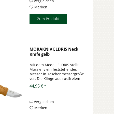
kantige...
Vergleichen
Merken
Zum Produkt
MORAKNIV ELDRIS Neck
Knife gelb
Mit dem Modell ELDRIS stellt
Morakniv ein feststehendes
Messer in Taschenmessergröße
vor. Die Klinge aus rostfreiem
Stahl 12C27 weist eine
44,95 € *
Rückenstärke von 2 mm auf und
ist gerade mal 56 mm lang
(oder in diesem Fall kurz). Der
kantige...
Vergleichen
Merken