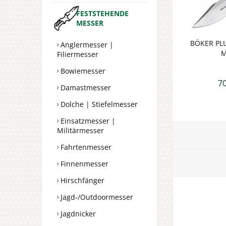
FESTSTEHENDE
MESSER
BÖKER PLU
Anglermesser |
M
Filiermesser
Bowiemesser
70
Damastmesser
Dolche | Stiefelmesser
Einsatzmesser |
Militärmesser
Fahrtenmesser
Finnenmesser
Hirschfänger
Jagd-/Outdoormesser
Jagdnicker