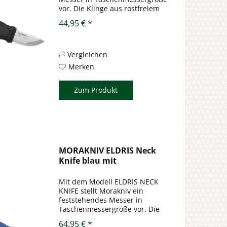
vor. Die Klinge aus rostfreiem
Stahl 12C27 weist eine
44,95 € *
Rückenstärke von 2 mm auf und
ist gerade mal 56 mm lang
(oder in diesem Fall kurz). Der
kantige...
Vergleichen
Merken
Zum Produkt
MORAKNIV ELDRIS Neck
Knife blau mit
Feuerstarter
Mit dem Modell ELDRIS NECK
KNIFE stellt Morakniv ein
feststehendes Messer in
Taschenmessergröße vor. Die
Klinge aus rostfreiem Stahl
64,95 € *