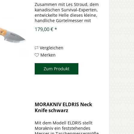
Zusammen mit Les Stroud, dem
kanadischen Survival-Experten,
entwickelte Helle dieses kleine,
handliche Gürtelmesser mit
dem Namen MANDRA
179,00 € *
(übersetzt: Stolz). Mit seinem
durchgehenden Erl aus dem
bekannten Dreilagenstahl, ist
dieses Messer...
Vergleichen
Merken
Zum Produkt
MORAKNIV ELDRIS Neck
Knife schwarz
Mit dem Modell ELDRIS stellt
Morakniv ein feststehendes
Messer in Taschenmessergröße