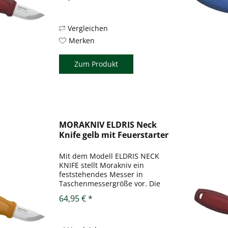
12C27 weist eine Rückenstärke
von 2 mm auf und ist gerade
mal 56 mm lang (oder in diesem
Fall kurz). Der...
Vergleichen
Merken
Zum Produkt
MORAKNIV ELDRIS Neck
Knife gelb mit Feuerstarter
Mit dem Modell ELDRIS NECK
KNIFE stellt Morakniv ein
feststehendes Messer in
Taschenmessergröße vor. Die
Klinge aus rostfreiem Stahl
64,95 € *
12C27 weist eine Rückenstärke
von 2 mm auf und ist gerade
mal 56 mm lang (oder in diesem