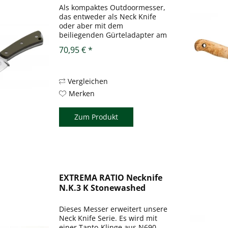
Als kompaktes Outdoormesser,
das entweder als Neck Knife
oder aber mit dem
beiliegenden Gürteladapter am
Gürtel getragen werden kann,
70,95 € *
ist das Piranha von Scott
McGhee ein stabiler kleiner
Alleskönner. Der durchgehende
Erl ist am...
Vergleichen
Merken
Zum Produkt
EXTREMA RATIO Necknife
N.K.3 K Stonewashed
Finish
Dieses Messer erweitert unsere
Neck Knife Serie. Es wird mit
einer Tanto-Klinge aus N690-