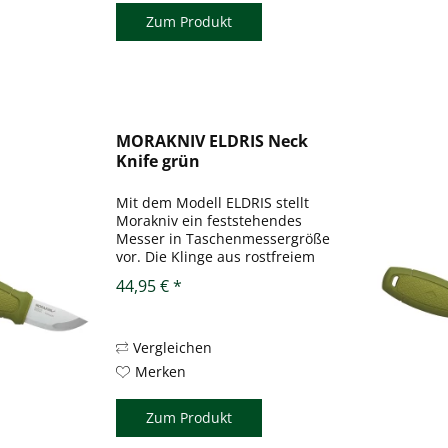
Zum Produkt
MORAKNIV ELDRIS Neck
Knife grün
Mit dem Modell ELDRIS stellt
Morakniv ein feststehendes
Messer in Taschenmessergröße
vor. Die Klinge aus rostfreiem
Stahl 12C27 weist eine
44,95 € *
Rückenstärke von 2 mm auf und
ist gerade mal 56 mm lang
(oder in diesem Fall kurz). Der
kantige...
Vergleichen
Merken
Zum Produkt