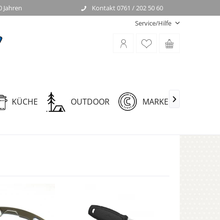
0 Jahren
Kontakt 0761 / 202 50 60
Service/Hilfe
KÜCHE
OUTDOOR
MARKEN
