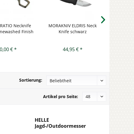
RATIO Necknife
MORAKNIV ELDRIS Neck
MORAKNIV
onewashed Finish
Knife schwarz
Knife rot 
0,00 € *
44,95 € *
6
Sortierung:
Artikel pro Seite:
HELLE
Jagd-/Outdoormesser
MANDRA Neck Knife...