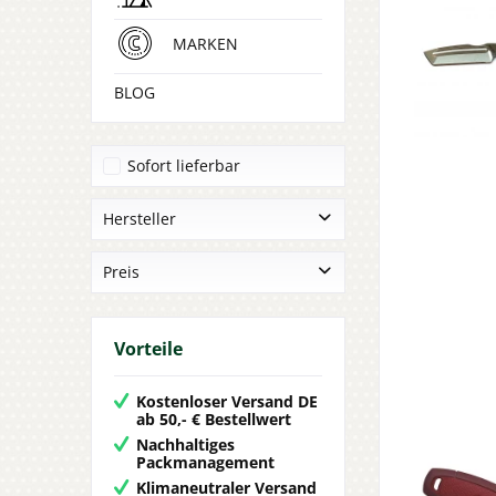
MARKEN
BLOG
Sofort lieferbar
Hersteller
BÖKER
Preis
Böker Magnum
Böker Plus
von
28,95 €
bis
200,00 €
Vorteile
EXTREMA RATIO
HELLE
Kostenloser Versand DE
MORAKNIV
ab 50,- € Bestellwert
Nachhaltiges
Packmanagement
Klimaneutraler Versand