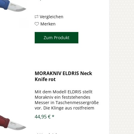
12C27 weist eine Rückenstärke
von 2 mm auf und ist gerade
mal 56 mm lang (oder in diesem
Fall kurz). Der...
Vergleichen
Merken
Zum Produkt
MORAKNIV ELDRIS Neck
Knife rot
Mit dem Modell ELDRIS stellt
Morakniv ein feststehendes
Messer in Taschenmessergröße
vor. Die Klinge aus rostfreiem
Stahl 12C27 weist eine
44,95 € *
Rückenstärke von 2 mm auf und
ist gerade mal 56 mm lang
(oder in diesem Fall kurz). Der