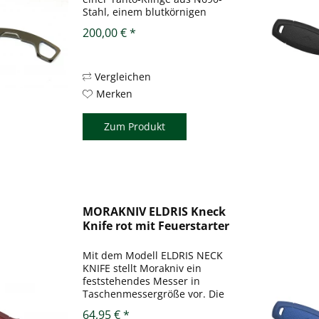
Stahl, einem blutkörnigen
Schlitz an der Klinge und einem
200,00 € *
Ring im hinteren Teil des Griffs
geliefert. Dank seiner
Kydexscheide kann es am
Hals...
Vergleichen
Merken
Zum Produkt
MORAKNIV ELDRIS Kneck
Knife rot mit Feuerstarter
Mit dem Modell ELDRIS NECK
KNIFE stellt Morakniv ein
feststehendes Messer in
Taschenmessergröße vor. Die
Klinge aus rostfreiem Stahl
64,95 € *