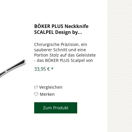
BÖKER PLUS Neckknife
SCALPEL Design by...
Chirurgische Präzision, ein
sauberer Schnitt und eine
Portion Stolz auf das Geleistete
- das BÖKER PLUS Scalpel von
Alexander Krava verleiht das
33,95 € *
nötige Fingerspitzengefühl für
alltägliche bis hin zu filigranen
Schneidarbeiten. Die...
Vergleichen
Merken
Zum Produkt