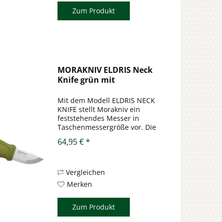
Zum Produkt
MORAKNIV ELDRIS Neck
Knife grün mit
Feuerstarter
Mit dem Modell ELDRIS NECK
KNIFE stellt Morakniv ein
feststehendes Messer in
Taschenmessergröße vor. Die
Klinge aus rostfreiem Stahl
64,95 € *
12C27 weist eine Rückenstärke
von 2 mm auf und ist gerade
mal 56 mm lang (oder in diesem
Fall kurz). Der...
Vergleichen
Merken
Zum Produkt