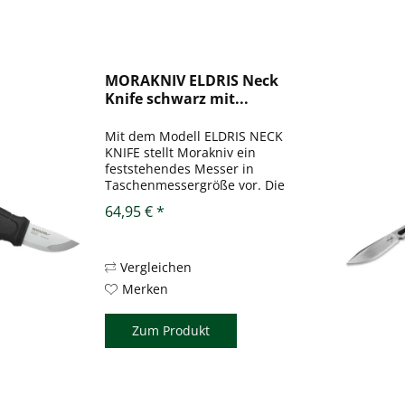
MORAKNIV ELDRIS Neck
Knife schwarz mit...
Mit dem Modell ELDRIS NECK
KNIFE stellt Morakniv ein
feststehendes Messer in
Taschenmessergröße vor. Die
Klinge aus rostfreiem Stahl
64,95 € *
12C27 weist eine Rückenstärke
von 2 mm auf und ist gerade
mal 56 mm lang (oder in diesem
Fall kurz). Der...
Vergleichen
Merken
Zum Produkt