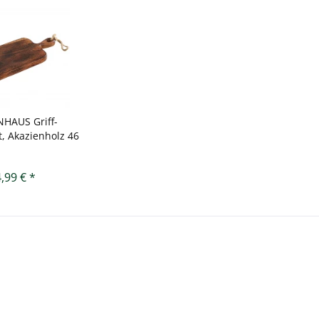
HAUS Griff-
t, Akazienholz 46
x...
,99 € *