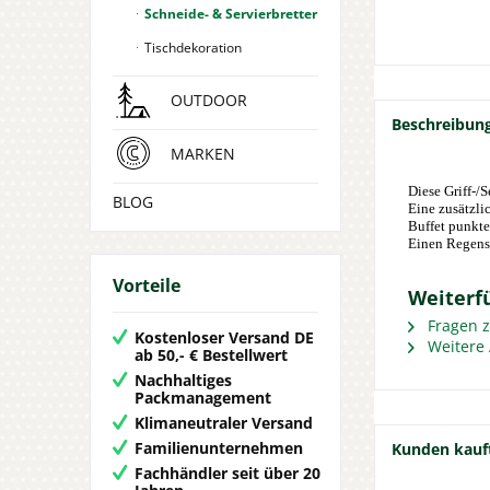
Schneide- & Servierbretter
Tischdekoration
OUTDOOR
Beschreibun
MARKEN
Diese Griff-/
BLOG
Eine zusätzli
Buffet punkte
Einen Regensc
Vorteile
Weiterfü
Fragen z
Kostenloser Versand DE
Weitere 
ab 50,- € Bestellwert
Nachhaltiges
Packmanagement
Klimaneutraler Versand
Familienunternehmen
Kunden kauf
Fachhändler seit über 20