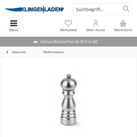
Menü
Merkzettel
Mein Konto
Warenkorb
Versandkostenfrei ab 50 € in DE
Übersicht
Pfeffermühlen