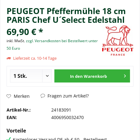
PEUGEOT Pfeffermühle 18 cm
PARIS Chef U´Select Edelstahl
69,90 € *
inkl. MwSt.
zzgl. Versandkosten bei Bestellwert unter
50 Euro
Lieferzeit ca. 10-14 Tage
In den
Warenkorb
Fragen zum Artikel?
Merken
Artikel-Nr.:
24183091
EAN:
4006950032470
Vorteile
Kostenloser Versand DE ab € 50,- Bestellwert