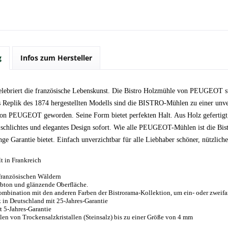
g
Infos zum Hersteller
lebriert die französische Lebenskunst. Die Bistro Holzmühle von PEUGEOT st
s Replik des 1874 hergestellten Modells sind die BISTRO-Mühlen zu einer unv
 PEUGEOT geworden. Seine Form bietet perfekten Halt. Aus Holz gefertigt, i
n schlichtes und elegantes Design sofort. Wie alle PEUGEOT-Mühlen ist die Bis
nge Garantie bietet. Einfach unverzichtbar für alle Liebhaber schöner, nützlich
lt in Frankreich
französischen Wäldern
rbton und glänzende Oberfläche.
ombination mit den anderen Farben der Bistrorama-Kollektion, um ein- oder zweif
in Deutschland mit 25-Jahres-Garantie
 5-Jahres-Garantie
n von Trockensalzkristallen (Steinsalz) bis zu einer Größe von 4 mm