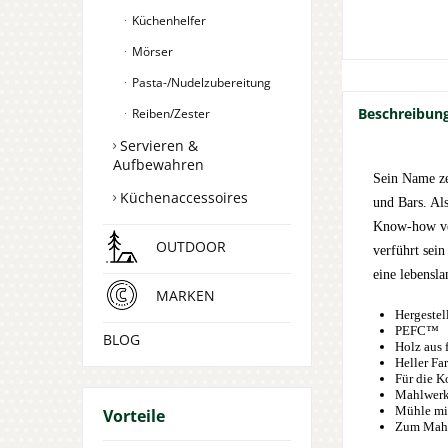
Küchenhelfer
Mörser
Pasta-/Nudelzubereitung
Beschreibun
Reiben/Zester
Servieren &
Aufbewahren
Sein Name ze
Küchenaccessoires
und Bars. Al
Know-how von
OUTDOOR
verführt sei
eine lebensla
MARKEN
Hergestel
PEFC™
BLOG
Holz aus 
Heller Fa
Für die K
Mahlwerk 
Mühle mit
Vorteile
Zum Mahle