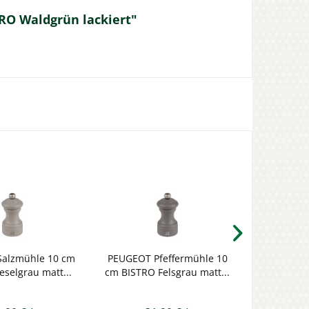
RO Waldgrün lackiert"
alzmühle 10 cm
PEUGEOT Pfeffermühle 10
PEUGEOT S
eselgrau matt...
cm BISTRO Felsgrau matt...
BISTRO Sa