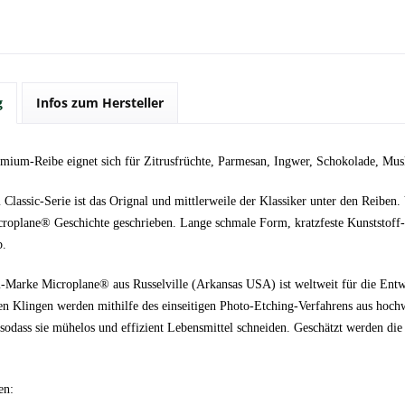
g
Infos zum Hersteller
emium-Reibe eignet sich für Zitrusfrüchte, Parmesan, Ingwer, Schokolade, Mus
lassic-Serie ist das Orignal und mittlerweile der Klassiker unter den Reiben. 
roplane® Geschichte geschrieben. Lange schmale Form, kratzfeste Kunststoff
b.
Marke Microplane® aus Russelville (Arkansas USA) ist weltweit für die Entw
en Klingen werden mithilfe des einseitigen Photo-Etching-Verfahrens aus hoch
, sodass sie mühelos und effizient Lebensmittel schneiden. Geschätzt werden 
en: