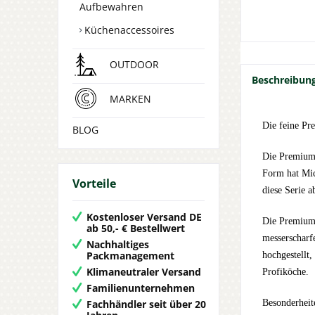
Aufbewahren
Küchenaccessoires
OUTDOOR
Beschreibun
MARKEN
Die feine Pr
BLOG
Die Premium C
Form hat Mic
Vorteile
diese Serie a
Kostenloser Versand DE
Die Premium-
ab 50,- € Bestellwert
messerscharf
Nachhaltiges
Packmanagement
hochgestellt
Klimaneutraler Versand
Profiköche.
Familienunternehmen
Fachhändler seit über 20
Besonderheit