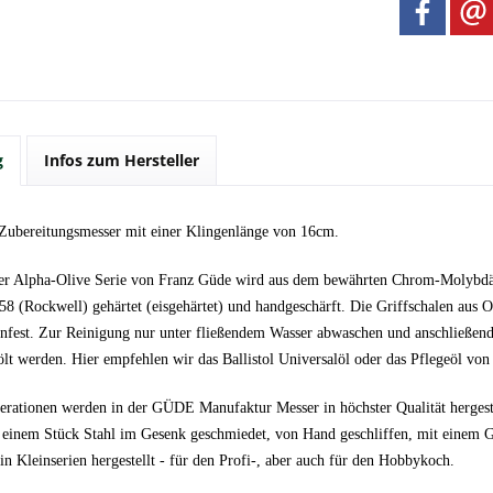
g
Infos zum Hersteller
 Zubereitungsmesser mit einer Klingenlänge von 16cm.
er Alpha-Olive Serie von Franz Güde wird aus dem bewährten Chrom-Molybdän-
8 (Rockwell) gehärtet (eisgehärtet) und handgeschärft. Die Griffschalen aus Ol
nfest. Zur Reinigung nur unter fließendem Wasser abwaschen und anschließend
ölt werden. Hier empfehlen wir das Ballistol Universalöl oder das Pflegeöl v
nerationen werden in der GÜDE Manufaktur Messer in höchster Qualität herges
 einem Stück Stahl im Gesenk geschmiedet, von Hand geschliffen, mit einem G
n Kleinserien hergestellt - für den Profi-, aber auch für den Hobbykoch.