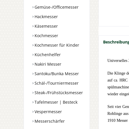
Gemüse-/Officemesser
Hackmesser
Käsemesser
Kochmesser
Beschreibun
Kochmesser für Kinder
Küchenhelfer
Universelles
Nakiri Messer
Santoku/Bunka Messer
Die Klinge d
auf ca. HRC 5
Schäl-/Tourniermesser
spülmaschine
Steak-/Frühstücksmesser
wieder einge
Tafelmesser | Besteck
Seit vier Ge
Vespermesser
Rohlinge aus
Messerschärfer
1910 Messer i