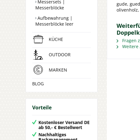
Messersets |
gude, guede
Messerblöcke
olivenholz
Aufbewahrung |
Messerblöcke leer
Weiterf
Doppelk
KÜCHE
Fragen z
Weitere 
OUTDOOR
MARKEN
BLOG
Vorteile
Kostenloser Versand DE
ab 50,- € Bestellwert
Nachhaltiges
Packmanagement