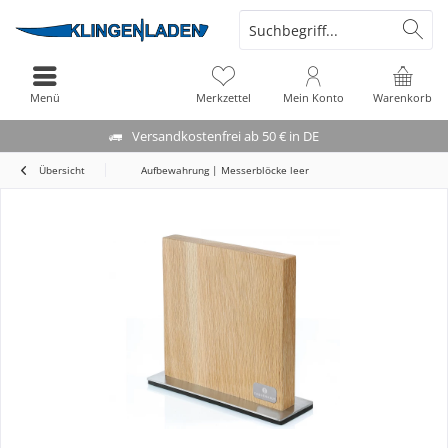
Menü
Merkzettel
Mein Konto
Warenkorb
Versandkostenfrei ab 50 € in DE
Übersicht
Aufbewahrung | Messerblöcke leer