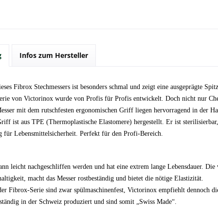
g
Infos zum Hersteller
eses Fibrox Stechmessers ist besonders schmal und zeigt eine ausgeprägte Spit
erie von Victorinox wurde von Profis für Profis entwickelt. Doch nicht nur C
Messer mit dem rutschfesten ergonomischen Griff liegen hervorragend in der H
iff ist aus TPE (Thermoplastische Elastomere) hergestellt. Er ist sterilisierb
g für Lebensmittelsicherheit. Perfekt für den Profi-Bereich.
ann leicht nachgeschliffen werden und hat eine extrem lange Lebensdauer. Die 
altigkeit, macht das Messer rostbeständig und bietet die nötige Elastizität.
der Fibrox-Serie sind zwar spülmaschinenfest, Victorinox empfiehlt dennoch 
lständig in der Schweiz produziert und sind somit „Swiss Made“.