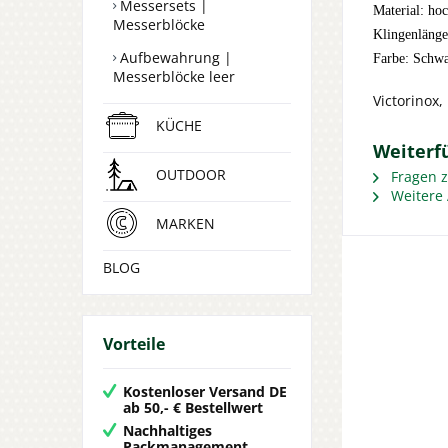
Messersets |
Material: ho
Messerblöcke
Klingenlänge
Aufbewahrung |
Farbe: Schw
Messerblöcke leer
Victorinox
KÜCHE
Weiterf
OUTDOOR
Fragen z
Weitere A
MARKEN
BLOG
Vorteile
Kostenloser Versand DE
ab 50,- € Bestellwert
Nachhaltiges
Packmanagement