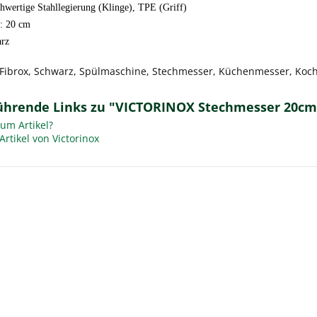
chwertige Stahllegierung (Klinge), TPE (Griff)
: 20 cm
arz
, Fibrox, Schwarz, Spülmaschine, Stechmesser, Küchenmesser, Koch
ührende Links zu "VICTORINOX Stechmesser 20cm
um Artikel?
rtikel von Victorinox