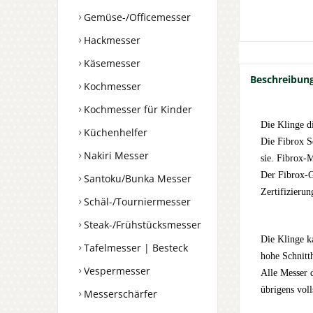
Gemüse-/Officemesser
Hackmesser
Käsemesser
Beschreibun
Kochmesser
Kochmesser für Kinder
Die Klinge di
Küchenhelfer
Die Fibrox S
Nakiri Messer
sie. Fibrox-
Der Fibrox-Gr
Santoku/Bunka Messer
Zertifizierun
Schäl-/Tourniermesser
Steak-/Frühstücksmesser
Die Klinge k
Tafelmesser | Besteck
hohe Schnitth
Vespermesser
Alle Messer 
übrigens vol
Messerschärfer