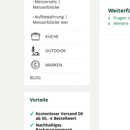
Messersets |
Messerblöcke
Weiterfü
Aufbewahrung |
Fragen z
Messerblöcke leer
Weitere A
KÜCHE
OUTDOOR
MARKEN
BLOG
Vorteile
Kostenloser Versand DE
ab 50,- € Bestellwert
Nachhaltiges
Packmanagement