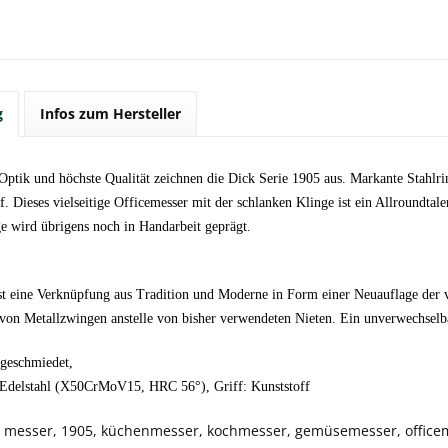
g
Infos zum Hersteller
 Optik und höchste Qualität zeichnen die Dick Serie 1905 aus. Markante Stahlr
. Dieses vielseitige Officemesser mit der schlanken Klinge ist ein Allroundtalen
ge wird übrigens noch in Handarbeit geprägt.
ist eine Verknüpfung aus Tradition und Moderne in Form einer Neuauflage der v
on Metallzwingen anstelle von bisher verwendeten Nieten. Ein unverwechselbar
geschmiedet,
. Edelstahl (X50CrMoV15, HRC 56°), Griff: Kunststoff
ck, messer, 1905, küchenmesser, kochmesser, gemüsemesser, office