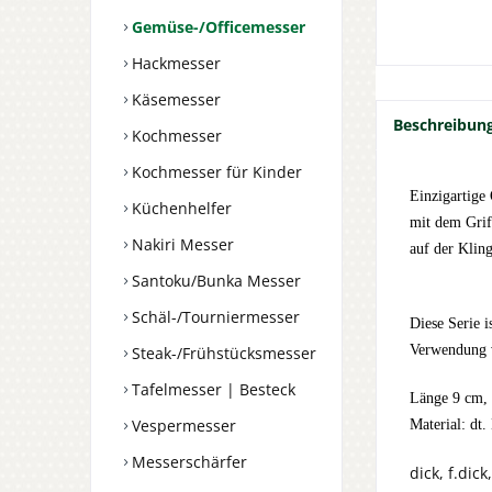
Gemüse-/Officemesser
Hackmesser
Käsemesser
Beschreibun
Kochmesser
Kochmesser für Kinder
Einzigartige
Küchenhelfer
mit dem Griff
Nakiri Messer
auf der Klin
Santoku/Bunka Messer
Schäl-/Tourniermesser
Diese Serie 
Verwendung v
Steak-/Frühstücksmesser
Tafelmesser | Besteck
Länge 9 cm, 
Vespermesser
Material: dt
Messerschärfer
dick, f.di