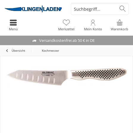
Menü
Merkzettel
Mein Konto
Warenkorb
Versandkostenfrei ab 50 € in DE
Übersicht
Kochmesser