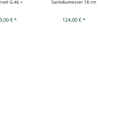
erset G-46 +
Santokumesser 18 cm
oSharp...
9,00 € *
124,00 € *