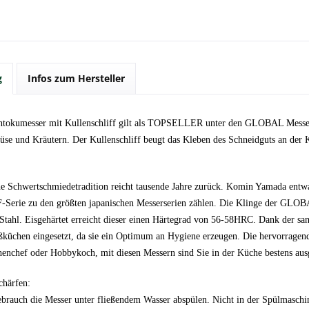
g
Infos zum Hersteller
ntokumesser mit Kullenschliff gilt als TOPSELLER unter den GLOBAL Messer
üse und Kräutern. Der Kullenschliff beugt das Kleben des Schneidguts an der K
he Schwertschmiedetradition reicht tausende Jahre zurück. Komin Yamada entw
Serie zu den größten japanischen Messerserien zählen. Die Klinge der GLOBA
tahl. Eisgehärtet erreicht dieser einen Härtegrad von 56-58HRC. Dank der s
ßküchen eingesetzt, da sie ein Optimum an Hygiene erzeugen. Die hervorragen
enchef oder Hobbykoch, mit diesen Messern sind Sie in der Küche bestens ausg
chärfen:
rauch die Messer unter fließendem Wasser abspülen. Nicht in der Spülmasch