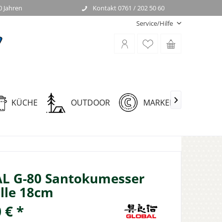
0 Jahren
Kontakt 0761 / 202 50 60
Service/Hilfe
KÜCHE
OUTDOOR
MARKEN

L G-80 Santokumesser
lle 18cm
 € *