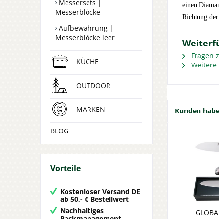
Messersets |
einen Diaman
Messerblöcke
Richtung der
Aufbewahrung |
Messerblöcke leer
Weiterf
Fragen z
KÜCHE
Weitere 
OUTDOOR
MARKEN
Kunden haben
BLOG
Vorteile
Kostenloser Versand DE
ab 50,- € Bestellwert
Nachhaltiges
GLOBA
Packmanagement