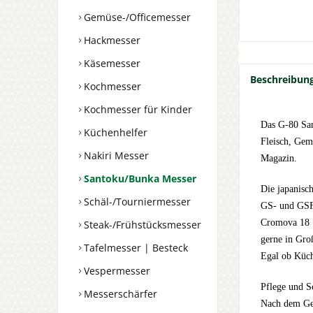
Gemüse-/Officemesser
Hackmesser
Käsemesser
Beschreibun
Kochmesser
Kochmesser für Kinder
Das G-80 Sa
Küchenhelfer
Fleisch, Gem
Nakiri Messer
Magazin.
Santoku/Bunka Messer
Die japanisc
Schäl-/Tourniermesser
GS- und GSF-
Cromova 18 S
Steak-/Frühstücksmesser
gerne in Gro
Tafelmesser | Besteck
Egal ob Küch
Vespermesser
Pflege und S
Messerschärfer
Nach dem Geb