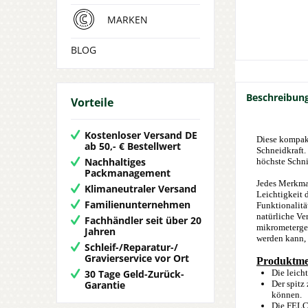
MARKEN
BLOG
Beschreibun
Vorteile
Kostenloser Versand DE
Diese kompakt
ab 50,- € Bestellwert
Schneidkraft.
Nachhaltiges
höchste Schni
Packmanagement
Jedes Merkma
Klimaneutraler Versand
Leichtigkeit 
Familienunternehmen
Funktionalitä
natürliche V
Fachhändler seit über 20
mikrometergen
Jahren
werden kann, 
Schleif-/Reparatur-/
Gravierservice vor Ort
Produktme
30 Tage Geld-Zurück-
Die leich
Garantie
Der spitz
können.
Die FELCO