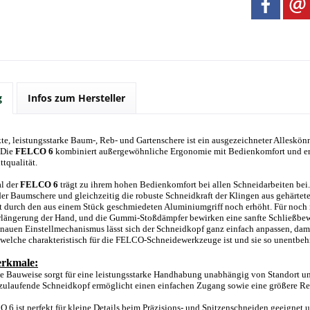
g
Infos zum Hersteller
e, leistungsstarke Baum-, Reb- und Gartenschere ist ein ausgezeichneter Alleskön
 Die
FELCO 6
kombiniert außergewöhnliche Ergonomie mit Bedienkomfort und erm
ttqualität.
l der
FELCO 6
trägt zu ihrem hohen Bedienkomfort bei allen Schneidarbeiten bei
der Baumschere und gleichzeitig die robuste Schneidkraft der Klingen aus gehärtete
t durch den aus einem Stück geschmiedeten Aluminiumgriff noch erhöht. Für noch
erlängerung der Hand, und die Gummi-Stoßdämpfer bewirken eine sanfte Schließb
auen Einstellmechanismus lässt sich der Schneidkopf ganz einfach anpassen, dami
welche charakteristisch für die FELCO-Schneidewerkzeuge ist und sie so unentbeh
rkmale:
te Bauweise sorgt für eine leistungsstarke Handhabung unabhängig von Standort u
 zulaufende Schneidkopf ermöglicht einen einfachen Zugang sowie eine größere Rei
 6 ist perfekt für kleine Details beim Präzisions- und Spitzenschneiden geeignet un