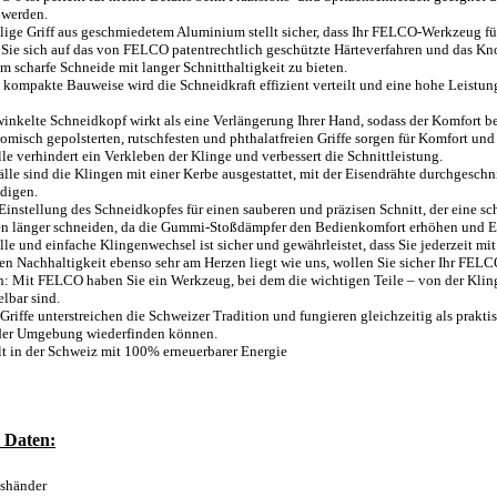
 werden.
ilige Griff aus geschmiedetem Aluminium stellt sicher, dass Ihr FELCO-Werkzeug fü
 Sie sich auf das von FELCO patentrechtlich geschützte Härteverfahren und das 
em scharfe Schneide mit langer Schnitthaltigkeit zu bieten.
 kompakte Bauweise wird die Schneidkraft effizient verteilt und eine hohe Leistung e
inkelte Schneidkopf wirkt als eine Verlängerung Ihrer Hand, sodass der Komfort be
omisch gepolsterten, rutschfesten und phthalatfreien Griffe sorgen für Komfort und
ille verhindert ein Verkleben der Klinge und verbessert die Schnittleistung.
Fälle sind die Klingen mit einer Kerbe ausgestattet, mit der Eisendrähte durchgesc
digen.
Einstellung des Schneidkopfes für einen sauberen und präzisen Schnitt, der eine sc
en länger schneiden, da die Gummi-Stoßdämpfer den Bedienkomfort erhöhen und 
lle und einfache Klingenwechsel ist sicher und gewährleistet, dass Sie jederzeit mit
n Nachhaltigkeit ebenso sehr am Herzen liegt wie uns, wollen Sie sicher Ihr FEL
: Mit FELCO haben Sie ein Werkzeug, bei dem die wichtigen Teile – von der Klinge
lbar sind.
 Griffe unterstreichen die Schweizer Tradition und fungieren gleichzeitig als prak
eder Umgebung wiederfinden können.
lt in der Schweiz mit 100% erneuerbarer Energie
 Daten:
tshänder