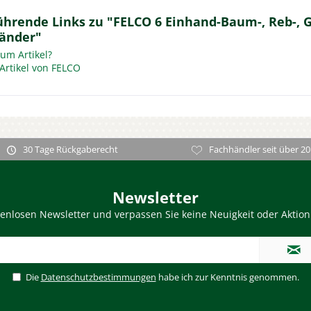
ührende Links zu "FELCO 6 Einhand-Baum-, Reb-, G
änder"
um Artikel?
Artikel von FELCO
30 Tage Rückgaberecht
Fachhändler seit über 20
Newsletter
enlosen Newsletter und verpassen Sie keine Neuigkeit oder Aktio
Die
Datenschutzbestimmungen
habe ich zur Kenntnis genommen.