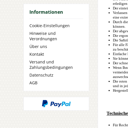
erledigen
Der einte
Informationen
Verlassen
eine extr
Durch die
Cookie-Einstellungen
können.
Der abgew
Hinweise und
Die ergon
Verordnungen
Die Saftr
Für alle 
Über uns
zu beschä
Kontakt
Einfache 
Sie könn
Versand und
Der schne
Zahlungsbedingungen
Wenn Ihne
vermeiden
Datenschutz
auswechse
Die roten
AGB
und in j
Hergestel
Technische
Für Rech