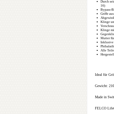
Durch sei
16)
Bypass-B
Griffe au
Abgewink
Klinge un
Verschrau
Klinge mi
Gegenklin
Mutter fü
Inklusive
Phthalatfr
Alle Teil
Hergestel
Ideal für G
Gewicht: 21
Made in Swit
FELCO Lifet