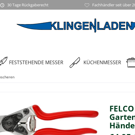
30 Tage Rückgaberecht
Fachhändler seit über 2
FESTSTEHENDE MESSER
KÜCHENMESSER
nscheren
FELCO 
Garten
Hände