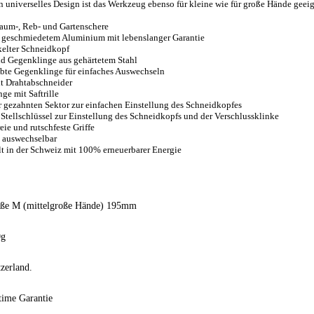
n universelles Design ist das Werkzeug ebenso für kleine wie für große Hände gee
aum-, Reb- und Gartenschere
s geschmiedetem Aluminium mit lebenslanger Garantie
elter Schneidkopf
d Gegenklinge aus gehärtetem Stahl
bte Gegenklinge für einfaches Auswechseln
t Drahtabschneider
ge mit Saftrille
r gezahnten Sektor zur einfachen Einstellung des Schneidkopfes
 Stellschlüssel zur Einstellung des Schneidkopfs und der Verschlussklinke
eie und rutschfeste Griffe
e auswechselbar
lt in der Schweiz mit 100% erneuerbarer Energie
röße M (mittelgroße Hände) 195mm
0g
zerland.
ime Garantie