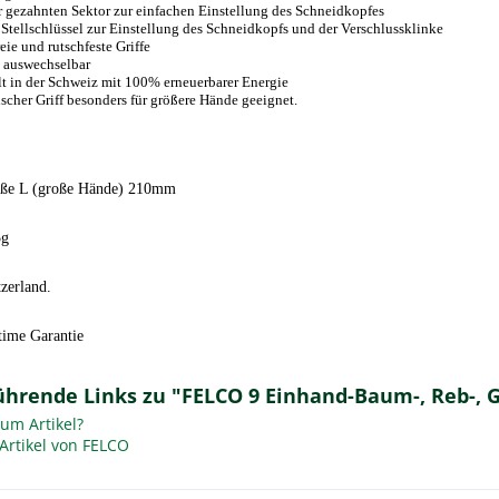
r gezahnten Sektor zur einfachen Einstellung des Schneidkopfes
 Stellschlüssel zur Einstellung des Schneidkopfs und der Verschlussklinke
eie und rutschfeste Griffe
e auswechselbar
lt in der Schweiz mit 100% erneuerbarer Energie
cher Griff besonders für größere Hände geeignet.
röße L (große Hände) 210mm
5g
zerland.
ime Garantie
ührende Links zu "FELCO 9 Einhand-Baum-, Reb-, 
um Artikel?
Artikel von FELCO