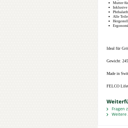
Mutter fü
Inklusive
Phthalatfr
Alle Teil
Hergestel
Ergonomis
Ideal für G
Gewicht: 24
Made in Swit
FELCO Lifet
Weiterf
Fragen z
Weitere 