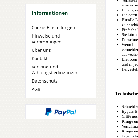
Verlassen
eine extr
Die ergon
Informationen
Die Saftr
Für alle 
zu beschä
Cookie-Einstellungen
Einfache 
Sie könn
Hinweise und
Der schne
Verordnungen
Wenn Ihne
vermeiden
Über uns
auswechse
Kontakt
Die roten
und in j
Versand und
Hergestel
Zahlungsbedingungen
Datenschutz
AGB
Technische
Schneidwe
Bypass-B
Griffe au
Klinge un
Verschrau
Klinge mi
Gegenklin