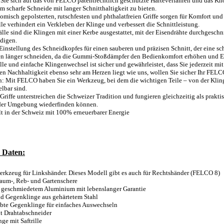
 Sie sich auf das von FELCO patentrechtlich geschützte Härteverfahren und das 
em scharfe Schneide mit langer Schnitthaltigkeit zu bieten.
omisch gepolsterten, rutschfesten und phthalatfreien Griffe sorgen für Komfort und
ille verhindert ein Verkleben der Klinge und verbessert die Schnittleistung.
Fälle sind die Klingen mit einer Kerbe ausgestattet, mit der Eisendrähte durchgesc
digen.
Einstellung des Schneidkopfes für einen sauberen und präzisen Schnitt, der eine sc
en länger schneiden, da die Gummi-Stoßdämpfer den Bedienkomfort erhöhen und 
lle und einfache Klingenwechsel ist sicher und gewährleistet, dass Sie jederzeit mit
n Nachhaltigkeit ebenso sehr am Herzen liegt wie uns, wollen Sie sicher Ihr FEL
: Mit FELCO haben Sie ein Werkzeug, bei dem die wichtigen Teile – von der Klinge
lbar sind.
 Griffe unterstreichen die Schweizer Tradition und fungieren gleichzeitig als prak
eder Umgebung wiederfinden können.
lt in der Schweiz mit 100% erneuerbarer Energie
 Daten:
rkzeug für Linkshänder. Dieses Modell gibt es auch für Rechtshänder (FELCO 8)
aum-, Reb- und Gartenschere
s geschmiedetem Aluminium mit lebenslanger Garantie
d Gegenklinge aus gehärtetem Stahl
bte Gegenklinge für einfaches Auswechseln
t Drahtabschneider
ge mit Saftrille