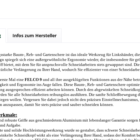
g
Infos zum Hersteller
gsstarke Baum-, Reb- und Gartenschere ist das ideale Werkzeug für Linkshänder, die
gn spiegelt sich eine außergewöhnliche Ergonomie wieder, die insbesondere für grö
f bietet, mit dem Sie für anspruchsvolle Schneidarbeiten stets gewappnet sind. Di
atürliche Verlängerung zu Ihrer Hand, wodurch Sie effizienter von einer Schneidarb
erste Mal eine
FELCO 9
und all ihre ausgeklügelten Funktionen aus der Nähe betr
gkeit und Ergonomie ins Auge fallen. Diese Baum-, Reb- und Gartenschere optimier
ng ausgesprochen effizient arbeiten können. Durch den abgewinkelten Schneidko
den Sie alle Schneidarbeiten reibungslos ausführen. Die sanfte Schließbewegung der
legen wollen. Vergessen Sie dabei jedoch nicht den präzisen Einstellmechanismus
 anzupassen, damit Sie stets präzise und sauber schneiden können.
rkmale:
nd robuste Griffe aus geschmiedetem Aluminium mit lebenslanger Garantie sorgen
und Aufgabe.
te und solide Hochleistungswerkzeug wurde so gestaltet, dass schwere Schneidarb
inkelte Schneidkopf wirkt als eine Verlängerung Ihrer Hand, sodass der Komfort be