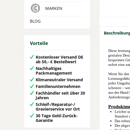
MARKEN
BLOG
Beschreibun
Vorteile
Diese leistun
genialen Desi
Kostenloser Versand DE
bequemen Grif
ab 50,- € Bestellwert
sofort eine n
Nachhaltiges
Packmanagement
Wenn Sie das 
Leistungsfähi
Klimaneutraler Versand
jeder Umgebu
Familienunternehmen
schonen – wer
Fachhändler seit über 20
aus der Hand 
Jahren
Anforderungen
Schleif-/Reparatur-/
Produktme
Gravierservice vor Ort
Leichte u
30 Tage Geld-Zurück-
Standort 
Garantie
Das robus
Der abgew