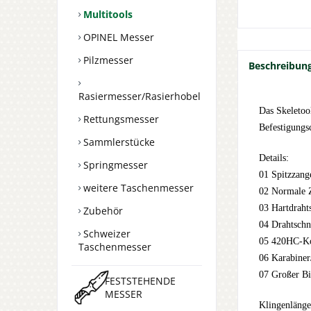
Multitools
OPINEL Messer
Pilzmesser
Beschreibun
Rasiermesser/Rasierhobel
Das Skeletoo
Rettungsmesser
Befestigungs
Sammlerstücke
Details:
Springmesser
01 Spitzzang
weitere Taschenmesser
02 Normale 
03 Hartdraht
Zubehör
04 Drahtschn
Schweizer
05 420HC-K
Taschenmesser
06 Karabiner
07 Großer Bit
FESTSTEHENDE
MESSER
Klingenlänge