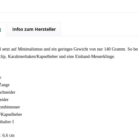
g
Infos zum Hersteller
l setzt auf Minimalismus und ein geringes Gewicht von nur 140 Gramm. So besi
clip, Karabinerhaken/Kapselheber und eine Einhand-Messerklinge.
e
Zange
schneider
eider
ombimesser
/Kapselheber
halter I
: 6,6 cm