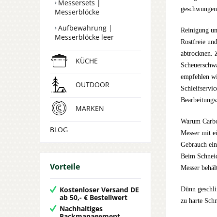
Messersets |
geschwungene
Messerblöcke
Aufbewahrung |
Reinigung un
Messerblöcke leer
Rostfreie un
abtrocknen. 
KÜCHE
Scheuerschwa
empfehlen wi
OUTDOOR
Schleifservi
Bearbeitungs
MARKEN
Warum Carbo
BLOG
Messer mit e
Gebrauch ein
Beim Schneid
Vorteile
Messer behäl
Kostenloser Versand DE
Dünn geschli
ab 50,- € Bestellwert
zu harte Sch
Nachhaltiges
Packmanagement