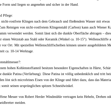
 Form und liegen so angenehm und sicher in der Hand.
d Pflege:
d nicht-rostfreie Klingen nach dem Gebrauch und fließendem Wasser mit etwas
Zum Reinigen von nicht-rostfreiem Klingenstahl (Carbon) kann auch Wiener Ka
mm verwendet werden. Somit lässt sich die dunkle Oberfläche abtragen – di
r einen Wetzstab aus Stahl oder Keramik (Winkel ca. 10-15°). Wellenschliffe 
ce vor Ort. Mit speziellen Wellenschliffscheiben können unsere ausgebildeten M
zeit ca. 10-14 Werktage.
nstahlmesser?:
inem hohen Kohlenstoffanteil besitzen besondere Eigenschaften in Härte, Schärf
e dunkle Patina (Verfärbung). Diese Patina ist völlig unbedenklich und tritt 
en löst sich microfeines Eisen von der Klinge und führt dazu, dass das Mater
t somit seinen ursprünglichen spitzen Schneidwinkel.
ffene Messer von Robert Herder Windmühle vertragen kein Hebeln, Drehen ode
neidbretter meiden.