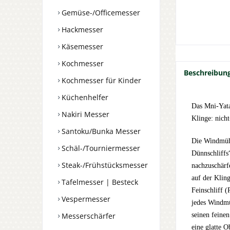
Gemüse-/Officemesser
Hackmesser
Käsemesser
Kochmesser
Beschreibun
Kochmesser für Kinder
Küchenhelfer
Das Mni-Yata
Nakiri Messer
Klinge: nicht
Santoku/Bunka Messer
Die Windmühl
Schäl-/Tourniermesser
Dünnschliffs
Steak-/Frühstücksmesser
nachzuschärf
auf der Klin
Tafelmesser | Besteck
Feinschliff (
Vespermesser
jedes Windmü
Messerschärfer
seinen feine
eine glatte O