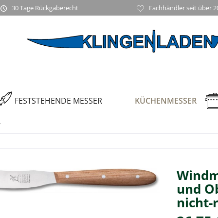
30 Tage Rückgaberecht
Fachhändler seit über 2
FESTSTEHENDE MESSER
KÜCHENMESSER
r
Windm
und O
nicht-