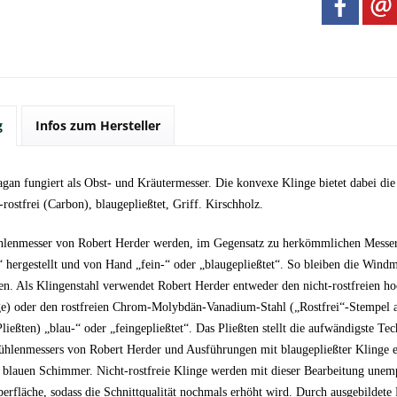
g
Infos zum Hersteller
gan fungiert als Obst- und Kräutermesser. Die konvexe Klinge bietet dabei di
-rostfrei (Carbon), blaugepließtet, Griff. Kirschholz.
enmesser von Robert Herder werden, im Gegensatz zu herkömmlichen Messer,
“ hergestellt und von Hand „fein-“ oder „blaugepließtet“. So bleiben die Windm
en. Als Klingenstahl verwendet Robert Herder entweder den nicht-rostfreien h
ge) oder den rostfreien Chrom-Molybdän-Vanadium-Stahl („Rostfrei“-Stempel a
Pließten) „blau-“ oder „feingepließtet“. Das Pließten stellt die aufwändigste Te
hlenmessers von Robert Herder und Ausführungen mit blaugepließter Klinge erh
n blauen Schimmer. Nicht-rostfreie Klinge werden mit dieser Bearbeitung unemp
berfläche, sodass die Schnittqualität nochmals erhöht wird. Durch ausgebildete