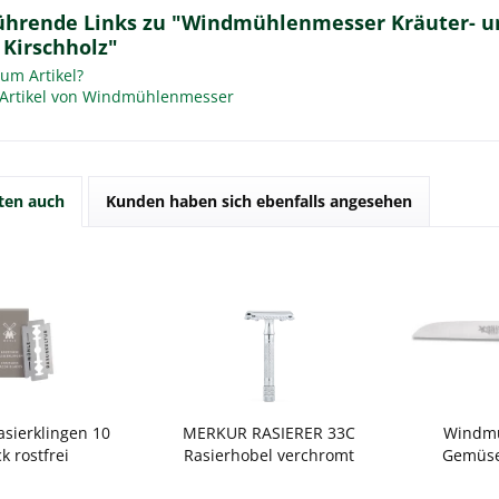
ührende Links zu "Windmühlenmesser Kräuter- u
, Kirschholz"
um Artikel?
Artikel von Windmühlenmesser
ten auch
Kunden haben sich ebenfalls angesehen
sierklingen 10
MERKUR RASIERER 33C
Windm
k rostfrei
Rasierhobel verchromt
Gemüse
Kl