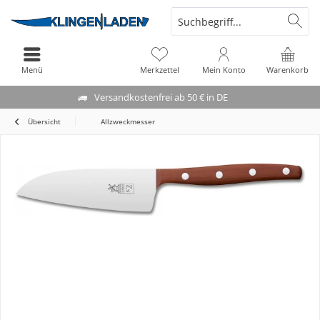
Menü
Merkzettel
Mein Konto
Warenkorb
Versandkostenfrei ab 50 € in DE
Übersicht
Allzweckmesser