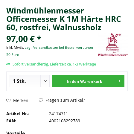
Windmühlenmesser
Officemesser K 1M Härte HRC
60, rostfrei, Walnussholz
97,00 € *
inkl. MwSt.
zzgl. Versandkosten bei Bestellwert unter
50 Euro
Sofort versandfertig, Lieferzeit ca. 1-3 Werktage
In den
Warenkorb
Fragen zum Artikel?
Merken
Artikel-Nr.:
24174711
EAN:
4002108292789
Vorteile