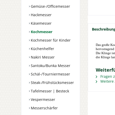
Gemüse-/Officemesser
Hackmesser
Käsemesser
Beschreibun
Kochmesser
Kochmesser für Kinder
Das große Koc
Küchenhelfer
hervorragend 
Die Klinge is
Nakiri Messer
die Klinge lan
Santoku/Bunka Messer
Weiterf
Schäl-/Tourniermesser
Fragen z
Weitere 
Steak-/Frühstücksmesser
Tafelmesser | Besteck
Vespermesser
Messerschärfer