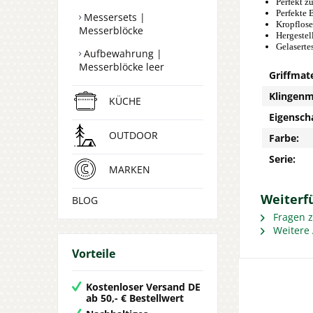
Perfekt z
Perfekte 
Messersets |
Kropflose
Messerblöcke
Hergestel
Gelaserte
Aufbewahrung |
Messerblöcke leer
Griffmate
Klingenm
KÜCHE
Eigensch
OUTDOOR
Farbe:
Serie:
MARKEN
Weiterf
BLOG
Fragen z
Weitere 
Vorteile
Kostenloser Versand DE
ab 50,- € Bestellwert