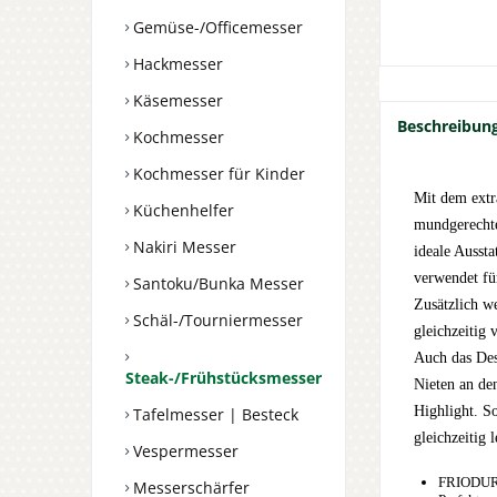
Gemüse-/Officemesser
Hackmesser
Käsemesser
Beschreibun
Kochmesser
Kochmesser für Kinder
Mit dem extr
Küchenhelfer
mundgerechte
Nakiri Messer
ideale Ausst
verwendet fü
Santoku/Bunka Messer
Zusätzlich w
Schäl-/Tourniermesser
gleichzeitig
Auch das Des
Steak-/Frühstücksmesser
Nieten an de
Highlight. So
Tafelmesser | Besteck
gleichzeitig
Vespermesser
FRIODUR 
Messerschärfer