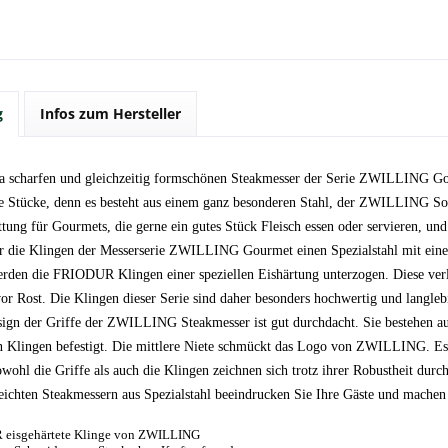
g
Infos zum Hersteller
a scharfen und gleichzeitig formschönen Steakmesser der Serie ZWILLING Gou
 Stücke, denn es besteht aus einem ganz besonderen Stahl, der ZWILLING S
attung für Gourmets, die gerne ein gutes Stück Fleisch essen oder servieren, u
r die Klingen der Messerserie ZWILLING Gourmet einen Spezialstahl mit eine
erden die FRIODUR Klingen einer speziellen Eishärtung unterzogen. Diese verlei
 vor Rost. Die Klingen dieser Serie sind daher besonders hochwertig und langle
ign der Griffe der ZWILLING Steakmesser ist gut durchdacht. Sie bestehen aus
n Klingen befestigt. Die mittlere Niete schmückt das Logo von ZWILLING. Es is
wohl die Griffe als auch die Klingen zeichnen sich trotz ihrer Robustheit durc
 leichten Steakmessern aus Spezialstahl beeindrucken Sie Ihre Gäste und mache
eisgehärtete Klinge von ZWILLING