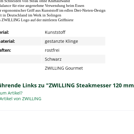
um Schneiden von Steak ohne Kraftaufwand
Balance für eine angenehme Verwendung beim Essen
r ergonomischer Griff aus Kunststoff im edlen Drei-Nieten-Design
lt in Deutschland im Werk in Solingen
s ZWILLING Logo auf der mittleren Griffniete
rial:
Kunststoff
aterial:
gestanzte Klinge
aften:
rostfrei
Schwarz
ZWILLING Gourmet
ührende Links zu "ZWILLING Steakmesser 120 mm
um Artikel?
Artikel von ZWILLING