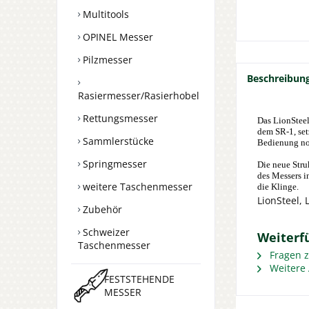
Multitools
OPINEL Messer
Pilzmesser
Beschreibun
Rasiermesser/Rasierhobel
Rettungsmesser
Das LionSteel
dem SR-1, set
Sammlerstücke
Bedienung noc
Springmesser
Die neue Stru
des Messers i
weitere Taschenmesser
die Klinge.
LionSteel, 
Zubehör
Schweizer
Weiterf
Taschenmesser
Fragen z
Weitere 
FESTSTEHENDE
MESSER