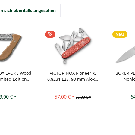
 sich ebenfalls angesehen
NEU
OX EVOKE Wood
VICTORINOX Pioneer X,
BÖKER PL
mited Edition...
0.8231.L25, 93 mm Alox...
Nonlo
9,00 € *
57,00 € *
64
75,00 € *