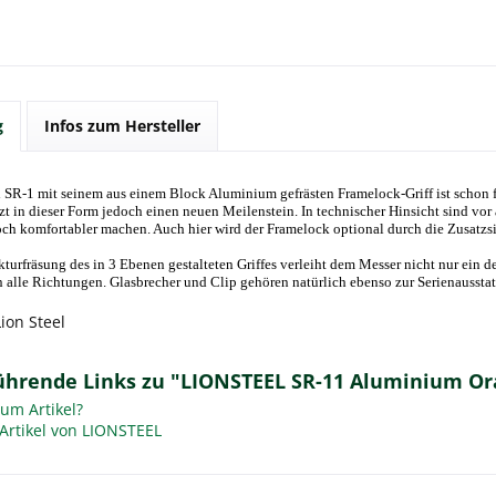
g
Infos zum Hersteller
 SR-1 mit seinem aus einem Block Aluminium gefrästen Framelock-Griff ist schon fa
zt in dieser Form jedoch einen neuen Meilenstein. In technischer Hinsicht sind vor
h komfortabler machen. Auch hier wird der Framelock optional durch die Zusatzs
kturfräsung des in 3 Ebenen gestalteten Griffes verleiht dem Messer nicht nur ein d
n alle Richtungen. Glasbrecher und Clip gehören natürlich ebenso zur Serienausstat
Lion Steel
ührende Links zu "LIONSTEEL SR-11 Aluminium Or
um Artikel?
Artikel von LIONSTEEL