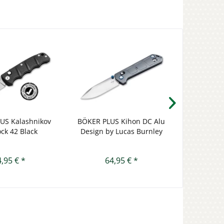
US Kalashnikov
BÖKER PLUS Kihon DC Alu
VICTORIN
ck 42 Black
Design by Lucas Burnley
Namen 0.8
,95 € *
64,95 € *
3